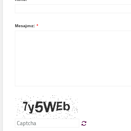
Mesajınız:
*