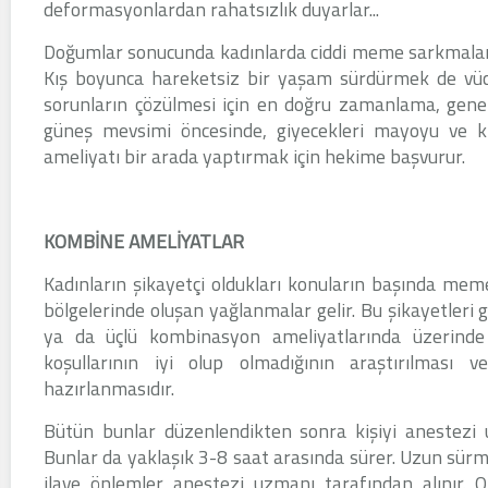
deformasyonlardan rahatsızlık duyarlar...
Doğumlar sonucunda kadınlarda ciddi meme sarkmaları,
Kış boyunca hareketsiz bir yaşam sürdürmek de vücu
sorunların çözülmesi için en doğru zamanlama, genell
güneş mevsimi öncesinde, giyecekleri mayoyu ve k
ameliyatı bir arada yaptırmak için hekime başvurur.
KOMBİNE AMELİYATLAR
Kadınların şikayetçi oldukları konuların başında meme,
bölgelerinde oluşan yağlanmalar gelir. Bu şikayetleri gid
ya da üçlü kombinasyon ameliyatlarında üzerinde
koşullarının iyi olup olmadığının araştırılması
hazırlanmasıdır.
Bütün bunlar düzenlendikten sonra kişiyi anestezi u
Bunlar da yaklaşık 3-8 saat arasında sürer. Uzun sürm
ilave önlemler anestezi uzmanı tarafından alınır. 