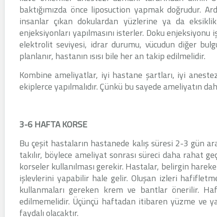
baktığımızda önce liposuction yapmak doğrudur. Ard
insanlar çıkan dokulardan yüzlerine ya da eksikli
enjeksiyonları yapılmasını isterler. Doku enjeksiyonu 
elektrolit seviyesi, idrar durumu, vücudun diğer bul
planlanır, hastanın ısısı bile her an takip edilmelidir.
Kombine ameliyatlar, iyi hastane şartları, iyi aneste
ekiplerce yapılmalıdır. Çünkü bu sayede ameliyatın dah
3-6 HAFTA KORSE
Bu çeşit hastaların hastanede kalış süresi 2-3 gün ar
takılır, böylece ameliyat sonrası süreci daha rahat g
korseler kullanılması gerekir. Hastalar, belirgin hareke
işlevlerini yapabilir hale gelir. Oluşan izleri hafifl
kullanmaları gereken krem ve bantlar önerilir. Ha
edilmemelidir. Üçünçü haftadan itibaren yüzme ve ya
faydalı olacaktır.