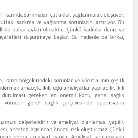
 karında sarkmalar, çatlaklar, yağlanmalar, oluşuyor.
ttaki sarkma ve yağlanma sorunlarını artırıyor. Bu
ikle bahar ayları olmakta... Çünkü kadınlar deniz ve
ıyafetleri düşünmeye başlar. Bu nedenle de birkaç
 karın bölgelerindeki sorunlar ve vücutlarının çeşitli
ermek amacıyla ikili, üçlü ameliyatlar yapılabilir. ıkili
 durulması gereken en önemli konu, genel sağlık
 ve vücudun genel sağlık çerçevesinde operasyona
zmanı değerlendirir ve ameliyat planlaması yapılır.
esi, anestezi açısından önemli risk oluşturmaz. Çünkü
Ondan sonra ameliyat yapılır. Ameliyat sıralamasına