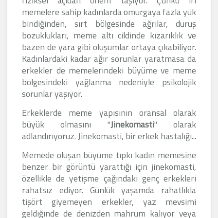
fiziksel açıdan önem taşıyor. Çünkü iri
memelere sahip kadınlarda omurgaya fazla yük
bindiğinden, sırt bölgesinde ağrılar, duruş
bozuklukları, meme altı cildinde kızarıklık ve
bazen de yara gibi oluşumlar ortaya çıkabiliyor.
Kadınlardaki kadar ağır sorunlar yaratmasa da
erkekler de memelerindeki büyüme ve meme
bölgesindeki yağlanma nedeniyle psikolojik
sorunlar yaşıyor.
Erkeklerde meme yapısının oransal olarak
büyük olmasını "
Jinekomasti
" olarak
adlandırıyoruz. Jinekomasti, bir erkek hastalığı...
Memede oluşan büyüme tıpkı kadın memesine
benzer bir görüntü yarattığı için jinekomasti,
özellikle de yetişme çağındaki genç erkekleri
rahatsız ediyor. Günlük yaşamda rahatlıkla
tişört giyemeyen erkekler, yaz mevsimi
geldiğinde de denizden mahrum kalıyor veya