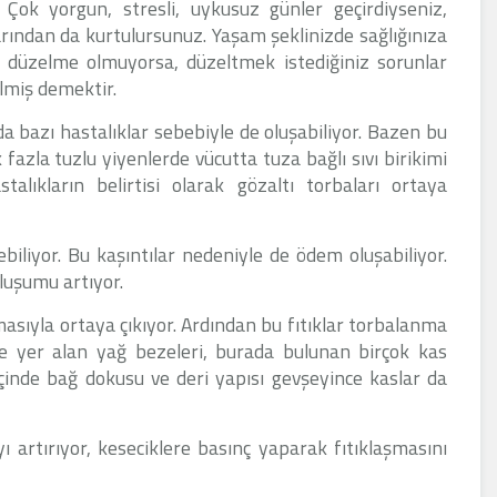
 Çok yorgun, stresli, uykusuz günler geçirdiyseniz,
larından da kurtulursunuz. Yaşam şeklinizde sağlığınıza
 düzelme olmuyorsa, düzeltmek istediğiniz sorunlar
miş demektir.
nda bazı hastalıklar sebebiyle de oluşabiliyor. Bazen bu
azla tuzlu yiyenlerde vücutta tuza bağlı sıvı birikimi
alıkların belirtisi olarak gözaltı torbaları ortaya
debiliyor. Bu kaşıntılar nedeniyle de ödem oluşabiliyor.
luşumu artıyor.
şmasıyla ortaya çıkıyor. Ardından bu fıtıklar torbalanma
de yer alan yağ bezeleri, burada bulunan birçok kas
inde bağ dokusu ve deri yapısı gevşeyince kaslar da
ı artırıyor, keseciklere basınç yaparak fıtıklaşmasını