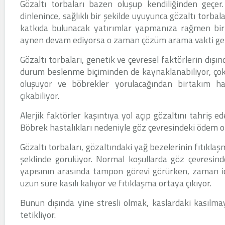
Gözaltı torbaları bazen oluşup kendiliğinden geçer.
dinlenince, sağlıklı bir şekilde uyuyunca gözaltı torba
katkıda bulunacak yatırımlar yapmanıza rağmen bir
aynen devam ediyorsa o zaman çözüm arama vakti gel
Gözaltı torbaları, genetik ve çevresel faktörlerin dışı
durum beslenme biçiminden de kaynaklanabiliyor, çok f
oluşuyor ve böbrekler yorulacağından birtakım hast
çıkabiliyor.
Alerjik faktörler kaşıntıya yol açıp gözaltını tahriş e
Böbrek hastalıkları nedeniyle göz çevresindeki ödem o
Gözaltı torbaları, gözaltındaki yağ bezelerinin fıtıkla
şeklinde görülüyor. Normal koşullarda göz çevresin
yapısının arasında tampon görevi görürken, zaman iç
uzun süre kasılı kalıyor ve fıtıklaşma ortaya çıkıyor.
Bunun dışında yine stresli olmak, kaslardaki kasılmay
tetikliyor.