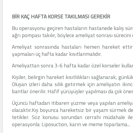
BİR KAÇ HAFTA KORSE TAKILMASI GEREKİR
Bu operasyonu geçiren hastaların hastanede kalış süre
ağrı pompası takılır, böylece ameliyat sonrası sürecini
Ameliyat sonrasında hastaları hemen hareket ettirm
yapmaları üç hafta kadar kısıtlanmalıdır.
Ameliyattan sonra 3-6 hafta kadar özel korseler kullan
Kişiler, belirgin hareket kısıtlılıkları sağlanarak, günlü
Oluşan izleri daha silik getirmek için ameliyatın iki
bantlar önerilir. Hafif yürüyüşler yapılması da çok öne
Üçüncü haftadan itibaren yüzme veya yapılan ameliyat
olacaktır.Kış boyunca hareketsiz bir yaşam sürmek 
tetikler. Söz konusu sorundan cerrahi müdahale i
operasyonla: Liposuction, karın ve meme toparlama...