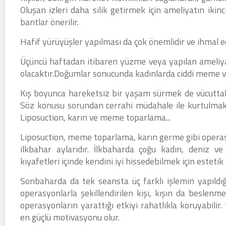
Oluşan izleri daha silik getirmek için ameliyatın iki
bantlar önerilir.
Hafif yürüyüşler yapılması da çok önemlidir ve ihmal e
Üçüncü haftadan itibaren yüzme veya yapılan ameliyat
olacaktır.Doğumlar sonucunda kadınlarda ciddi meme ve 
Kış boyunca hareketsiz bir yaşam sürmek de vücutta
Söz konusu sorundan cerrahi müdahale ile kurtulmak
Liposuction, karın ve meme toparlama...
Liposuction, meme toparlama, karın germe gibi operas
ilkbahar aylarıdır. İlkbaharda çoğu kadın, deniz 
kıyafetleri içinde kendini iyi hissedebilmek için estetik 
Sonbaharda da tek seansta üç farklı işlemin yapıldı
operasyonlarla şekillendirilen kişi, kışın da beslen
operasyonların yarattığı etkiyi rahatlıkla koruyabilir.
en güçlü motivasyonu olur.