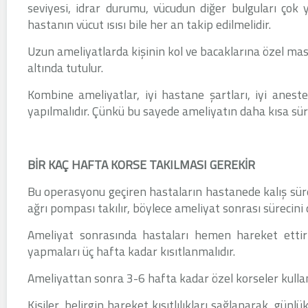
seviyesi, idrar durumu, vücudun diğer bulguları çok 
hastanın vücut ısısı bile her an takip edilmelidir.
Uzun ameliyatlarda kişinin kol ve bacaklarına özel masaj 
altında tutulur.
Kombine ameliyatlar, iyi hastane şartları, iyi anest
yapılmalıdır. Çünkü bu sayede ameliyatın daha kısa s
BİR KAÇ HAFTA KORSE TAKILMASI GEREKİR
Bu operasyonu geçiren hastaların hastanede kalış süre
ağrı pompası takılır, böylece ameliyat sonrası sürecini
Ameliyat sonrasında hastaları hemen hareket ettirm
yapmaları üç hafta kadar kısıtlanmalıdır.
Ameliyattan sonra 3-6 hafta kadar özel korseler kullan
Kişiler, belirgin hareket kısıtlılıkları sağlanarak, günlü