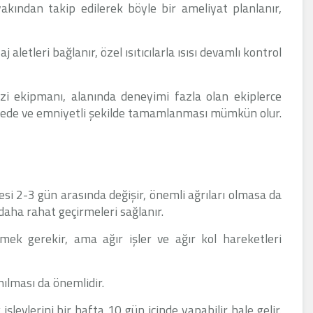
yakından takip edilerek böyle bir ameliyat planlanır,
aletleri bağlanır, özel ısıtıcılarla ısısı devamlı kontrol
ezi ekipmanı, alanında deneyimi fazla olan ekiplerce
ürede ve emniyetli şekilde tamamlanması mümkün olur.
si 2-3 gün arasında değişir, önemli ağrıları olmasa da
 daha rahat geçirmeleri sağlanır.
ek gerekir, ama ağır işler ve ağır kol hareketleri
ılması da önemlidir.
k işlevlerini bir hafta 10 gün içinde yapabilir hale gelir.