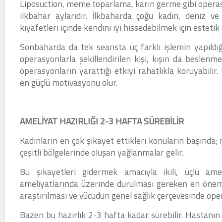
Liposuction, meme toparlama, karın germe gibi operas
ilkbahar aylarıdır. İlkbaharda çoğu kadın, deniz 
kıyafetleri içinde kendini iyi hissedebilmek için estetik 
Sonbaharda da tek seansta üç farklı işlemin yapıldı
operasyonlarla şekillendirilen kişi, kışın da beslen
operasyonların yarattığı etkiyi rahatlıkla koruyabilir.
en güçlü motivasyonu olur.
AMELİYAT HAZIRLIĞI 2-3 HAFTA SÜREBİLİR
Kadınların en çok şikayet ettikleri konuların başında;
çeşitli bölgelerinde oluşan yağlanmalar gelir.
Bu şikayetleri gidermek amacıyla ikili, üçlü amel
ameliyatlarında üzerinde durulması gereken en önemli
araştırılması ve vücudun genel sağlık çerçevesinde op
Bazen bu hazırlık 2-3 hafta kadar sürebilir. Hastanın 