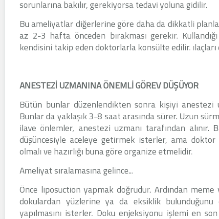
sorunlarına bakılır, gerekiyorsa tedavi yoluna gidilir.
Bu ameliyatlar diğerlerine göre daha da dikkatli planla
az 2-3 hafta önceden bırakması gerekir. Kullandığı il
kendisini takip eden doktorlarla konsülte edilir. ılaçları
ANESTEZİ UZMANINA ÖNEMLİ GÖREV DÜŞÜYOR
Bütün bunlar düzenlendikten sonra kişiyi anestezi u
Bunlar da yaklaşık 3-8 saat arasında sürer. Uzun sürm
ilave önlemler, anestezi uzmanı tarafından alınır. 
düşüncesiyle aceleye getirmek isterler, ama doktor
olmalı ve hazırlığı buna göre organize etmelidir.
Ameliyat sıralamasına gelince...
Önce liposuction yapmak doğrudur. Ardından meme ve 
dokulardan yüzlerine ya da eksiklik bulunduğunu d
yapılmasını isterler. Doku enjeksiyonu işlemi en son