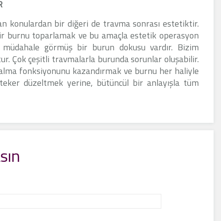
R
an konulardan bir diğeri de travma sonrası estetiktir.
 bir burnu toparlamak ve bu amaçla estetik operasyon
 müdahale görmüş bir burun dokusu vardır. Bizim
r. Çok çeşitli travmalarla burunda sorunlar oluşabilir.
lma fonksiyonunu kazandırmak ve burnu her haliyle
eker düzeltmek yerine, bütüncül bir anlayışla tüm
sın