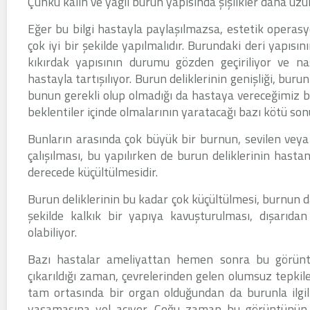
Çünkü kalın ve yağlı burun yapısında şişlikler daha uz
Eğer bu bilgi hastayla paylaşılmazsa, estetik operasy
çok iyi bir şekilde yapılmalıdır. Burundaki deri yapıs
kıkırdak yapısının durumu gözden geçiriliyor ve nası
hastayla tartışılıyor. Burun deliklerinin genişliği, buru
bunun gerekli olup olmadığı da hastaya vereceğimiz bi
beklentiler içinde olmalarının yaratacağı bazı kötü sonu
Bunların arasında çok büyük bir burnun, sevilen vey
çalışılması, bu yapılırken de burun deliklerinin hasta
derecede küçültülmesidir.
Burun deliklerinin bu kadar çok küçültülmesi, burnun 
şekilde kalkık bir yapıya kavuşturulması, dışarıda
olabiliyor.
Bazı hastalar ameliyattan hemen sonra bu görüntü
çıkarıldığı zaman, çevrelerinden gelen olumsuz tepkile
tam ortasında bir organ olduğundan da burunla ilgil
yaşamasına yol açıyor. Çoğu zaman bu görüntünün o