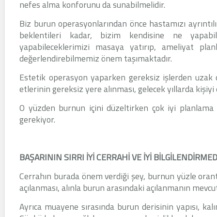
nefes alma konforunu da sunabilmelidir.
Biz burun operasyonlarından önce hastamızı ayrıntıl
beklentileri kadar, bizim kendisine ne yapabi
yapabileceklerimizi masaya yatırıp, ameliyat planl
değerlendirebilmemiz önem taşımaktadır.
Estetik operasyon yaparken gereksiz işlerden uzak 
etlerinin gereksiz yere alınması, gelecek yıllarda kişiy
O yüzden burnun içini düzeltirken çok iyi planlama
gerekiyor.
BAŞARININ SIRRI İYİ CERRAHİ VE İYİ BİLGİLENDİRME
Cerrahın burada önem verdiği şey, burnun yüzle orant
açılanması, alınla burun arasındaki açılanmanın mevcu
Ayrıca muayene sırasında burun derisinin yapısı, kalın