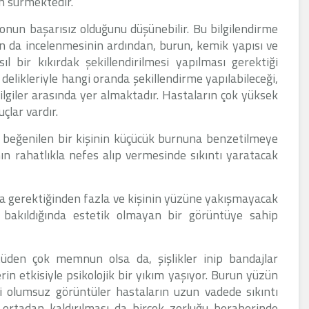
un sürmektedir.
onun başarısız olduğunu düşünebilir. Bu bilgilendirme
ının da incelenmesinin ardından, burun, kemik yapısı ve
l bir kıkırdak şekillendirilmesi yapılması gerektiği
n delikleriyle hangi oranda şekillendirme yapılabileceği,
lgiler arasında yer almaktadır. Hastaların çok yüksek
çlar vardır.
a beğenilen bir kişinin küçücük burnuna benzetilmeye
nın rahatlıkla nefes alıp vermesinde sıkıntı yaratacak
da gerektiğinden fazla ve kişinin yüzüne yakışmayacak
n bakıldığında estetik olmayan bir görüntüye sahip
den çok memnun olsa da, şişlikler inip bandajlar
rin etkisiyle psikolojik bir yıkım yaşıyor. Burun yüzün
i olumsuz görüntüler hastaların uzun vadede sıkıntı
rtadan kaldırılması da birçok zorluğu beraberinde